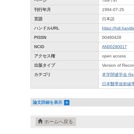
ページ
789-797
刊行年月
1994-07-25
言語
日本語
ハンドルURL
https://hdl.hand
PISSN
00480428
NCID
AN00280017
アクセス権
open access
出版タイプ
Version of Recor
カテゴリ
本学関連学会 Relat
日本醫學放射線學會雜
論文詳細を表示
ホームへ戻る