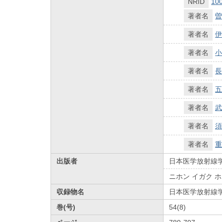
NRID
10
著者名
曽
著者名
伊
著者名
小
著者名
長
著者名
五
著者名
武
著者名
須
著者名
重
出版者
日本医学放射線
ニホン イガク 
収録物名
日本医学放射線
巻(号)
54(8)