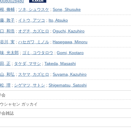
00080028480
根, 脩輔
;
ソネ, シュウスケ
;
Sone, Shusuke
藤, 敦子
;
イトウ, アツコ
;
Ito, Atsuko
口, 和浩
;
オグチ, カズヒロ
;
Oguchi, Kazuhiro
谷川, 実
;
ハセガワ, ミノル
;
Hasegawa, Minoru
味, 光太郎
;
ゴミ, コウタロウ
;
Gomi, Kootaro
田, 正
;
タケダ, マサシ
;
Takeda, Masashi
山, 和弘
;
スヤマ, カズヒロ
;
Suyama, Kazuhiro
松, 理
;
シゲマツ, サトシ
;
Shigematsu, Satoshi
学会
ホウシャセン ガッカイ
学会雑誌