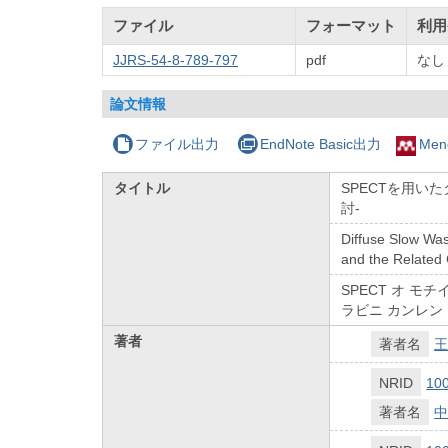
ファイル
フォーマット
利用
JJRS-54-8-789-797
pdf
なし
論文情報
ファイル出力
EndNote Basic出力
Men
タイトル
SPECTを用いた
討-
Diffuse Slow Was
and the Related 
SPECT オ モチイ
ラビニ カンレン
著者
著者名
王
NRID
10
著者名
中