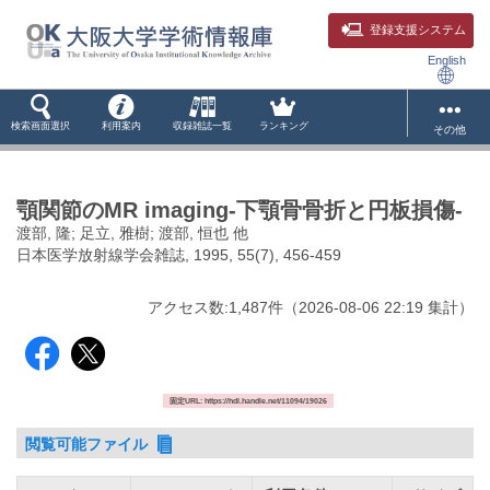
登録支援システム
English
検索画面選択
利用案内
収録雑誌一覧
ランキング
その他
顎関節のMR imaging-下顎骨骨折と円板損傷-
渡部, 隆; 足立, 雅樹; 渡部, 恒也 他
日本医学放射線学会雑誌, 1995, 55(7), 456-459
アクセス数:
1,487
件
（
2026-08-06
22:19 集計
）
固定URL: https://hdl.handle.net/11094/19026
閲覧可能ファイル