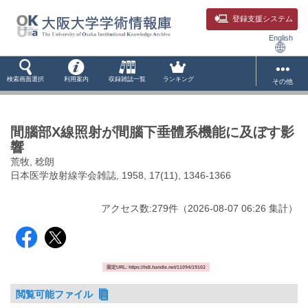
登録支援システム
English
検索画面選択
利用案内
収録雑誌一覧
ランキング
その他
間腦部X線照射が間腦下垂體系機能に及ぼす影
響
荒牧, 稔朗
日本医学放射線学会雑誌, 1958, 17(11), 1346-1366
アクセス数:
279
件
（
2026-08-07
06:26 集計
）
固定URL: https://hdl.handle.net/11094/19102
閲覧可能ファイル