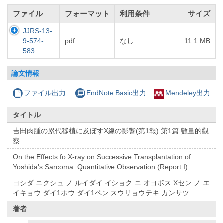
ファイル
フォーマット
利用条件
サイズ
JJRS-13-
9-574-
pdf
なし
11.1 MB
583
論文情報
ファイル出力
EndNote Basic出力
Mendeley出力
タイトル
吉田肉腫の累代移植に及ぼすX線の影響(第1報) 第1篇 數量的觀
察
On the Effects fo X-ray on Successive Transplantation of
Yoshida's Sarcoma. Quantitative Observation (Report I)
ヨシダ ニクシュ ノ ルイダイ イショク ニ オヨボス Xセン ノ エ
イキョウ ダイ1ポウ ダイ1ペン スウリョウテキ カンサツ
著者