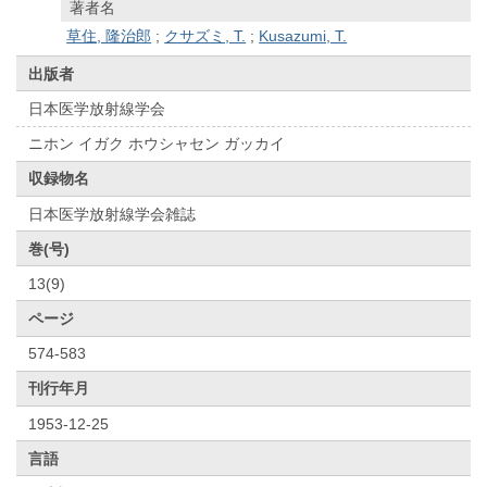
著者名
草住, 隆治郎
;
クサズミ, T.
;
Kusazumi, T.
出版者
日本医学放射線学会
ニホン イガク ホウシャセン ガッカイ
収録物名
日本医学放射線学会雑誌
巻(号)
13(9)
ページ
574-583
刊行年月
1953-12-25
言語