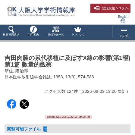
登録支援システム
English
検索画面選択
利用案内
収録雑誌一覧
ランキング
その他
吉田肉腫の累代移植に及ぼすX線の影響(第1報)
第1篇 數量的觀察
草住, 隆治郎
日本医学放射線学会雑誌, 1953, 13(9), 574-583
アクセス数:
124
件
（
2026-08-09
19:00 集計
）
固定URL: https://hdl.handle.net/11094/19188
閲覧可能ファイル