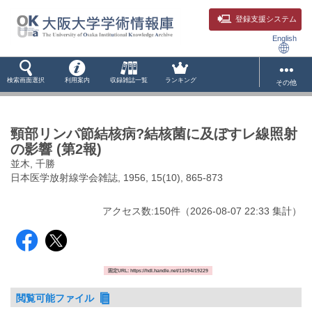
登録支援システム
English
検索画面選択
利用案内
収録雑誌一覧
ランキング
その他
頸部リンパ節結核病?結核菌に及ぼすレ線照射
の影響 (第2報)
並木, 千勝
日本医学放射線学会雑誌, 1956, 15(10), 865-873
アクセス数:
150
件
（
2026-08-07
22:33 集計
）
固定URL: https://hdl.handle.net/11094/19229
閲覧可能ファイル