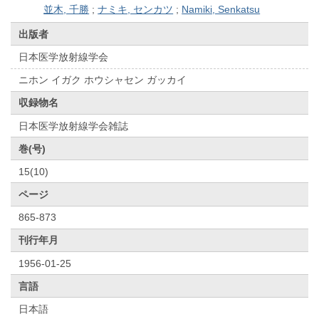
並木, 千勝
;
ナミキ, センカツ
;
Namiki, Senkatsu
出版者
日本医学放射線学会
ニホン イガク ホウシャセン ガッカイ
収録物名
日本医学放射線学会雑誌
巻(号)
15(10)
ページ
865-873
刊行年月
1956-01-25
言語
日本語