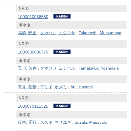
NRID
1000010038680
著者名
高橋, 睦正
;
タカハシ, ムツマサ
;
Takahashi, Mutsumasa
NRID
1000030006770
著者名
玉川, 芳春
;
タマガワ, ヨシハル
;
Tamakawa, Yoshinaru
著者名
有井, 穂積
;
アリイ, ホズミ
;
Arii, Hozumi
NRID
1000070111325
著者名
鈴木, 正行
;
スズキ, マサユキ
;
Suzuki, Masayuki