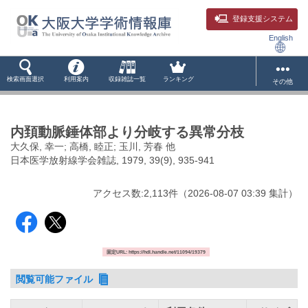
登録支援システム
English
検索画面選択
利用案内
収録雑誌一覧
ランキング
その他
内頚動脈錘体部より分岐する異常分枝
大久保, 幸一; 高橋, 睦正; 玉川, 芳春 他
日本医学放射線学会雑誌, 1979, 39(9), 935-941
アクセス数:
2,113
件
（
2026-08-07
03:39 集計
）
固定URL: https://hdl.handle.net/11094/19379
閲覧可能ファイル