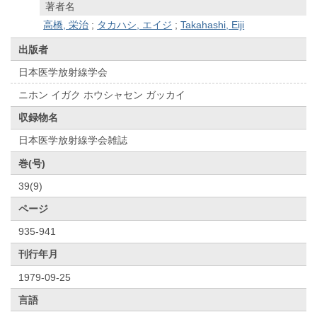
著者名
高橋, 栄治
;
タカハシ, エイジ
;
Takahashi, Eiji
出版者
日本医学放射線学会
ニホン イガク ホウシャセン ガッカイ
収録物名
日本医学放射線学会雑誌
巻(号)
39(9)
ページ
935-941
刊行年月
1979-09-25
言語