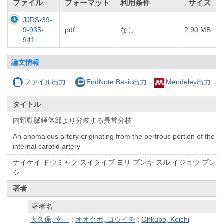
ファイル
フォーマット
利用条件
サイズ
JJRS-39-
9-935-
pdf
なし
2.90 MB
941
論文情報
ファイル出力
EndNote Basic出力
Mendeley出力
タイトル
内頚動脈錘体部より分岐する異常分枝
An anomalous artery originating from the pertrous portion of the
internal carotid artery
ナイケイ ドウミャク スイタイブ ヨリ ブンキ スル イジョウ ブン
シ
著者
著者名
大久保, 幸一
;
オオクボ, コウイチ
;
Ohkubo, Koichi