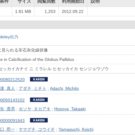
条件
サイズ
閲覧回数
利用開始日
説明
1.81 MB
1,253
2012.09.22
deley出力
に見られる非石灰化線状像
e in Calcification of the Globus Pallidus
セッカイカナイ ニ ミラレル ヒセッカイカ センジョウゾウ
00080212520
達, 真人
;
アダチ, ミチト
;
Adachi, Michito
00050143102
矢, 貴亮
;
ホソヤ, タカアキ
;
Hosoya, Takaaki
00000091843
口, 昂一
;
ヤマグチ, コウイチ
;
Yamaguchi, Koichi