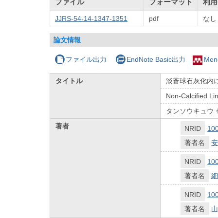
ファイル
フォーマット
利用
JJRS-54-14-1347-1351
pdf
なし
論文情報
ファイル出力
EndNote Basic出力
Men
タイトル
淡蒼球石灰化内
Non-Calcified Lin
タンソウキュウ 
著者
NRID
10
著者名
安
NRID
10
著者名
細
NRID
10
著者名
山