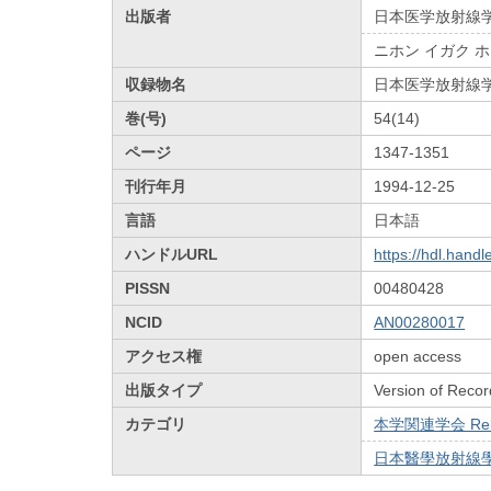
出版者
日本医学放射線
ニホン イガク 
収録物名
日本医学放射線
巻(号)
54(14)
ページ
1347-1351
刊行年月
1994-12-25
言語
日本語
ハンドルURL
https://hdl.hand
PISSN
00480428
NCID
AN00280017
アクセス権
open access
出版タイプ
Version of Recor
カテゴリ
本学関連学会 Relat
日本醫學放射線學會雜