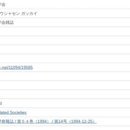
学会
ホウシャセン ガッカイ
学会雑誌
le.net/11094/19585
d
ed Societies
誌 / 第５４巻（1994） / 第14号（1994-12-25）