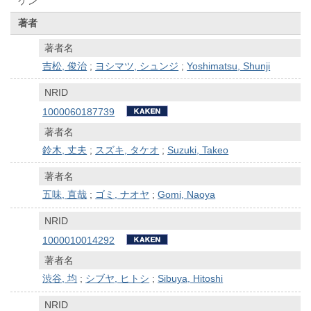
ケン
著者
著者名
吉松, 俊治
;
ヨシマツ, シュンジ
;
Yoshimatsu, Shunji
NRID
1000060187739
著者名
鈴木, 丈夫
;
スズキ, タケオ
;
Suzuki, Takeo
著者名
五味, 直哉
;
ゴミ, ナオヤ
;
Gomi, Naoya
NRID
1000010014292
著者名
渋谷, 均
;
シブヤ, ヒトシ
;
Sibuya, Hitoshi
NRID