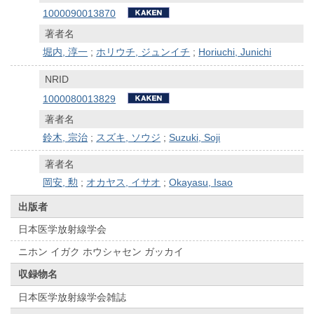
1000090013870
著者名
堀内, 淳一
;
ホリウチ, ジュンイチ
;
Horiuchi, Junichi
NRID
1000080013829
著者名
鈴木, 宗治
;
スズキ, ソウジ
;
Suzuki, Soji
著者名
岡安, 勲
;
オカヤス, イサオ
;
Okayasu, Isao
出版者
日本医学放射線学会
ニホン イガク ホウシャセン ガッカイ
収録物名
日本医学放射線学会雑誌