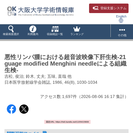
登録支援システム
English
検索画面選択
利用案内
収録雑誌一覧
ランキング
その他
悪性リンパ腫における超音波映像下肝生検-21
guage modified Menghini needleによる組織
生検-
吉松, 俊治; 鈴木, 丈夫; 五味, 直哉 他
日本医学放射線学会雑誌, 1986, 46(8), 1030-1034
アクセス数:
1,697
件
（
2026-08-06
16:17 集計
）
固定URL: https://hdl.handle.net/11094/19808