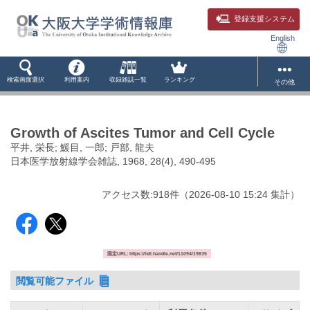
登録支援システム
English
検索画面選択
利用案内
収録雑誌一覧
ランキング
その他
Growth of Ascites Tumor and Cell Cycle
平井, 栄長; 鰀目, 一郎; 戸部, 龍夫
日本医学放射線学会雑誌, 1968, 28(4), 490-495
アクセス数:
918
件
（
2026-08-10
15:24 集計
）
固定URL: https://hdl.handle.net/11094/19835
閲覧可能ファイル