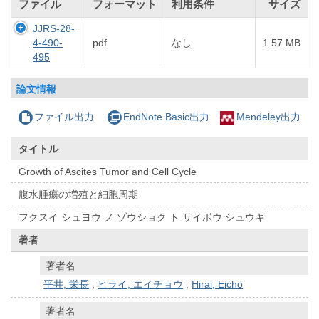
ファイル
フォーマット
利用条件
サイズ
JJRS-28-
4-490-
pdf
なし
1.57 MB
495
論文情報
ファイル出力
EndNote Basic出力
Mendeley出力
タイトル
Growth of Ascites Tumor and Cell Cycle
腹水腫瘍の増殖と細胞周期
フクスイ シュヨウ ノ ゾウショク ト サイボウ シュウキ
著者
著者名
平井, 栄長
;
ヒライ, エイチョウ
;
Hirai, Eicho
著者名