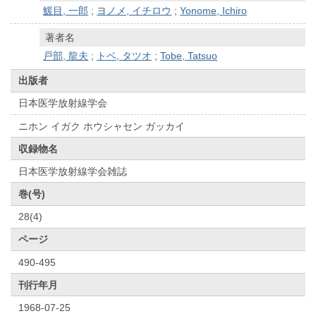
鰀目, 一郎
;
ヨノメ, イチロウ
;
Yonome, Ichiro
著者名
戸部, 龍夫
;
トベ, タツオ
;
Tobe, Tatsuo
出版者
日本医学放射線学会
ニホン イガク ホウシャセン ガッカイ
収録物名
日本医学放射線学会雑誌
巻(号)
28(4)
ページ
490-495
刊行年月
1968-07-25