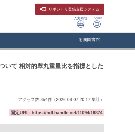
リポジトリ
登録支援システム
入力補助
English
附属図書館
併用効果について 相対的睾丸重量比を指標とした
アクセス数:
354
件
（
2026-08-07
20:17 集計
）
固定URL: https://hdl.handle.net/11094/19874