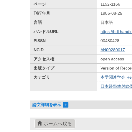
ページ
1152-1166
刊行年月
1985-08-25
言語
日本語
ハンドルURL
https://hdl.hand
PISSN
00480428
NCID
AN00280017
アクセス権
open access
出版タイプ
Version of Recor
カテゴリ
本学関連学会 Relat
日本醫學放射線學會雜
論文詳細を表示
ホームへ戻る