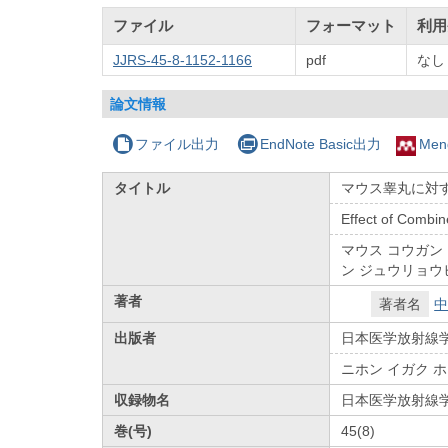
ファイル
フォーマット
利用
JJRS-45-8-1152-1166
pdf
なし
論文情報
ファイル出力
EndNote Basic出力
Men
タイトル
マウス睾丸に対する
Effect of Combin
マウス コウガン ニ
ン ジュウリョウヒ
著者
著者名
中
出版者
日本医学放射線
ニホン イガク 
収録物名
日本医学放射線
巻(号)
45(8)