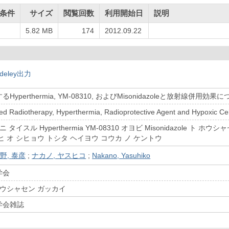
条件
サイズ
閲覧回数
利用開始日
説明
5.82 MB
174
2012.09.22
deley出力
Hyperthermia, YM-08310, およびMisonidazoleと放射
ed Radiotherapy, Hyperthermia, Radioprotective Agent and Hypoxic Cell
 タイスル Hyperthermia YM-08310 オヨビ Misonidazole 
 オ シヒョウ トシタ ヘイヨウ コウカ ノ ケントウ
野, 泰彦
;
ナカノ, ヤスヒコ
;
Nakano, Yasuhiko
学会
ホウシャセン ガッカイ
学会雑誌