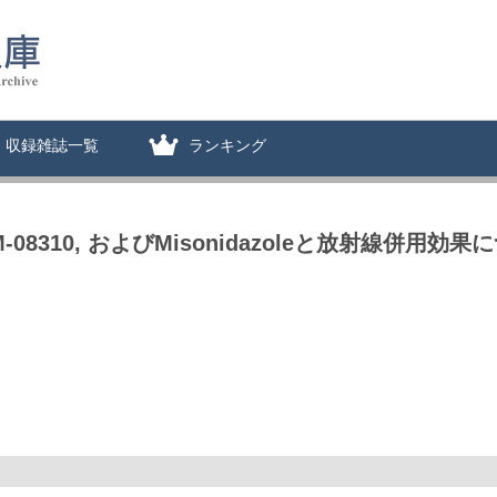
収録雑誌一覧
ランキング
 YM-08310, およびMisonidazoleと放射線