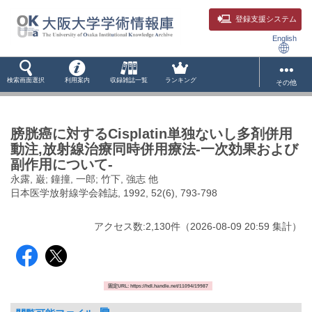
登録支援システム
English
検索画面選択
利用案内
収録雑誌一覧
ランキング
その他
膀胱癌に対するCisplatin単独ないし多剤併用
動注,放射線治療同時併用療法-一次効果および
副作用について-
永露, 巌; 鐘撞, 一郎; 竹下, 強志 他
日本医学放射線学会雑誌, 1992, 52(6), 793-798
アクセス数:
2,130
件
（
2026-08-09
20:59 集計
）
固定URL: https://hdl.handle.net/11094/19987