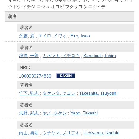
イヨウ ドウチュウ ホウシャセン チリョウ ドウジ ヘイヨウ リョ
ウホウ イチジ コウカ オヨビ フクサヨウ ニツイテ
著者
著者名
永露, 巌
;
エイロ, イワオ
;
Eiro, Iwao
著者名
鐘撞, 一郎
;
カネツキ, イチロウ
;
Kanetsuki, Ichiro
NRID
1000030274830
著者名
竹下, 強志
;
タケシタ, ツヨシ
;
Takeshita, Tsuyoshi
著者名
矢野, 武志
;
ヤノ, タケシ
;
Yano, Takeshi
著者名
内山, 典明
;
ウチヤマ, ノリアキ
;
Uchiyama, Noriaki