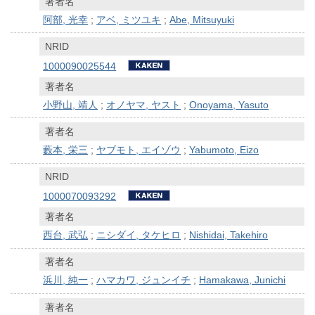
著者名
阿部, 光幸
;
アベ, ミツユキ
;
Abe, Mitsuyuki
NRID
1000090025544
著者名
小野山, 靖人
;
オノヤマ, ヤスト
;
Onoyama, Yasuto
著者名
藪本, 栄三
;
ヤブモト, エイゾウ
;
Yabumoto, Eizo
NRID
1000070093292
著者名
西台, 武弘
;
ニシダイ, タケヒロ
;
Nishidai, Takehiro
著者名
浜川, 純一
;
ハマカワ, ジュンイチ
;
Hamakawa, Junichi
著者名