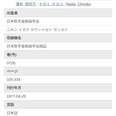
灘井, 智代子
;
ナダイ, チヨコ
;
Nadai, Chiyoko
出版者
日本医学放射線学会
ニホン イガク ホウシャセン ガッカイ
収録物名
日本医学放射線学会雑誌
巻(号)
37(4)
ページ
325-334
刊行年月
1977-04-25
言語
日本語