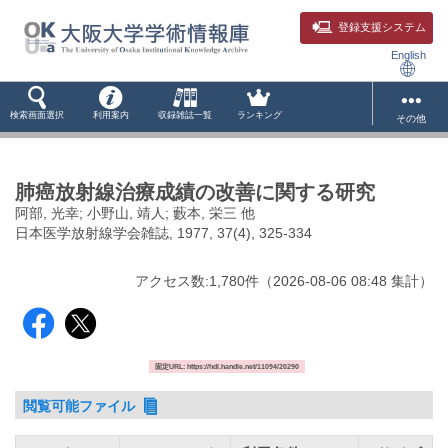
登録支援システム
English
検索画面選択
利用案内
収録雑誌一覧
ランキング
その他
肺癌放射線治療成績の改善に関する研究
阿部, 光幸; 小野山, 靖人; 藪本, 栄三 他
日本医学放射線学会雑誌, 1977, 37(4), 325-334
アクセス数:
1,780
件
（
2026-08-06
08:48 集計
）
固定URL: https://hdl.handle.net/11094/20290
閲覧可能ファイル