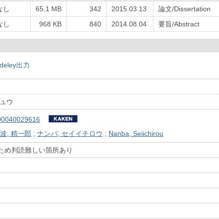
なし
65.1 MB
342
2015.03.13
論文/Dissertation
なし
968 KB
840
2014.08.04
要旨/Abstract
deley出力
キュウ
00040029616
波, 精一郎
;
ナンバ, セイイチロウ
;
Nanba, Seiichirou
のため判読難しい箇所あり