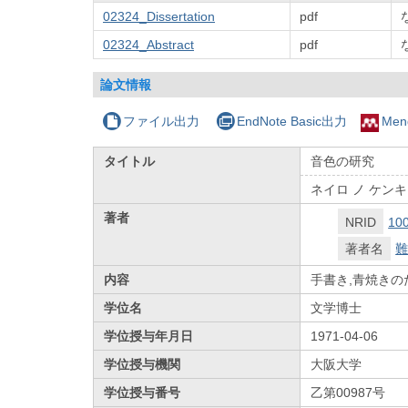
02324_Dissertation
pdf
02324_Abstract
pdf
論文情報
ファイル出力
EndNote Basic出力
Men
タイトル
音色の研究
ネイロ ノ ケン
著者
NRID
10
著者名
難
内容
手書き,青焼き
学位名
文学博士
学位授与年月日
1971-04-06
学位授与機関
大阪大学
学位授与番号
乙第00987号