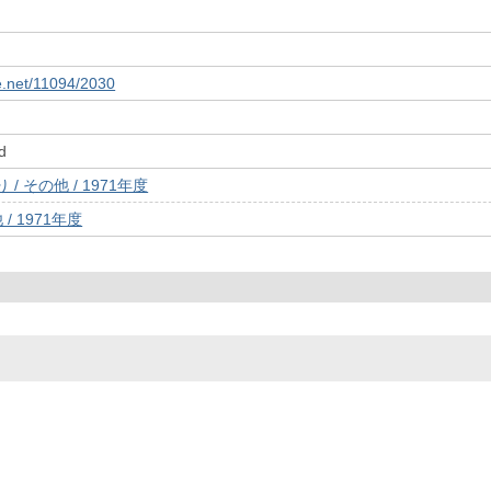
le.net/11094/2030
d
/ その他 / 1971年度
/ 1971年度
© 2022- The University of Osaka Libraries