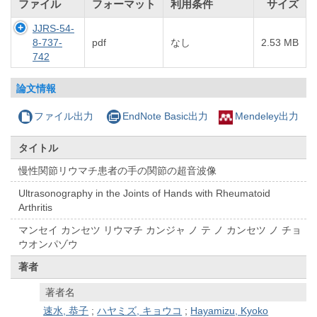
ファイル
フォーマット
利用条件
サイズ
JJRS-54-
8-737-
pdf
なし
2.53 MB
742
論文情報
ファイル出力
EndNote Basic出力
Mendeley出力
タイトル
慢性関節リウマチ患者の手の関節の超音波像
Ultrasonography in the Joints of Hands with Rheumatoid
Arthritis
マンセイ カンセツ リウマチ カンジャ ノ テ ノ カンセツ ノ チョ
ウオンパゾウ
著者
著者名
速水, 恭子
;
ハヤミズ, キョウコ
;
Hayamizu, Kyoko