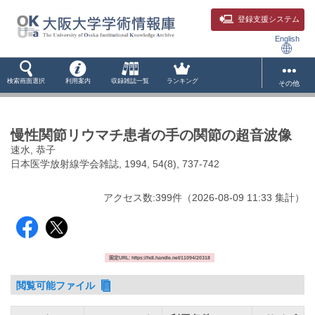
登録支援システム
English
検索画面選択
利用案内
収録雑誌一覧
ランキング
その他
慢性関節リウマチ患者の手の関節の超音波像
速水, 恭子
日本医学放射線学会雑誌, 1994, 54(8), 737-742
アクセス数:
399
件
（
2026-08-09
11:33 集計
）
固定URL: https://hdl.handle.net/11094/20318
閲覧可能ファイル