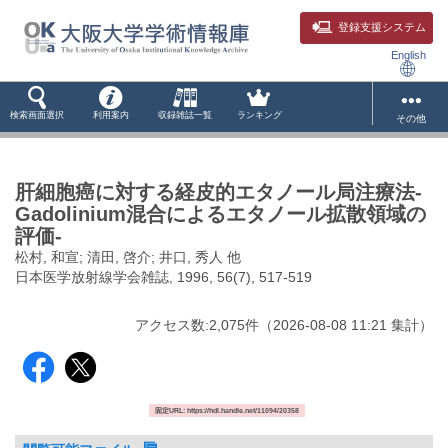
登録支援システム
English
検索画面選択
利用案内
収録雑誌一覧
ランキング
その他
肝細胞癌に対する経皮的エタノール局注療法-
Gadolinium混合によるエタノール拡散領域の
評価-
松村, 和宣; 清田, 啓介; 井口, 秀人 他
日本医学放射線学会雑誌, 1996, 56(7), 517-519
アクセス数:
2,075
件
（
2026-08-08
11:21 集計
）
固定URL: https://hdl.handle.net/11094/20358