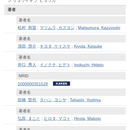
ン リョウイキ ノ ヒョウカ
著者
著者名
松村, 和宣
;
マツムラ, カズヨシ
;
Matsumura, Kazuyoshi
著者名
清田, 啓介
;
キヨタ, ケイスケ
;
Kiyota, Keisuke
著者名
井口, 秀人
;
イノクチ, ヒデト
;
Inokuchi, Hideto
NRID
1000000351528
著者名
田橋, 賢也
;
タハシ, ヨシヤ
;
Tahashi, Yoshiya
著者名
弘田, まこと
;
ヒロタ, マコト
;
Hirota, Makoto
著者名