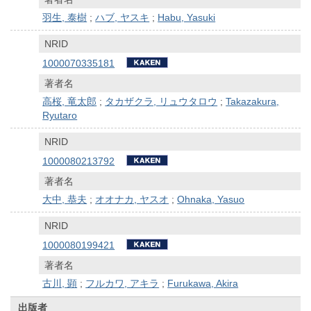
羽生, 泰樹
;
ハブ, ヤスキ
;
Habu, Yasuki
NRID
1000070335181
著者名
高桜, 竜太郎
;
タカザクラ, リュウタロウ
;
Takazakura,
Ryutaro
NRID
1000080213792
著者名
大中, 恭夫
;
オオナカ, ヤスオ
;
Ohnaka, Yasuo
NRID
1000080199421
著者名
古川, 顕
;
フルカワ, アキラ
;
Furukawa, Akira
出版者