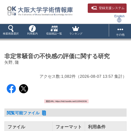
登録支援システム
English
検索画面選択
利用案内
収録雑誌一覧
ランキング
その他
非定常騒音の不快感の評価に関する研究
矢野, 隆
アクセス数:
1,082
件
（
2026-08-07
13:57 集計
）
固定URL: https://hdl.handle.net/11094/2036
閲覧可能ファイル
ファイル
フォーマット
利用条件