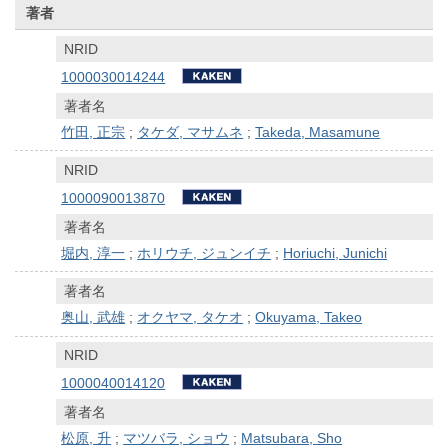
著者
NRID
1000030014244
著者名
竹田, 正宗
;
タケダ, マサムネ
;
Takeda, Masamune
NRID
1000090013870
著者名
堀内, 淳一
;
ホリウチ, ジュンイチ
;
Horiuchi, Junichi
著者名
奥山, 武雄
;
オクヤマ, タケオ
;
Okuyama, Takeo
NRID
1000040014120
著者名
松原, 升
;
マツバラ, ショウ
;
Matsubara, Sho