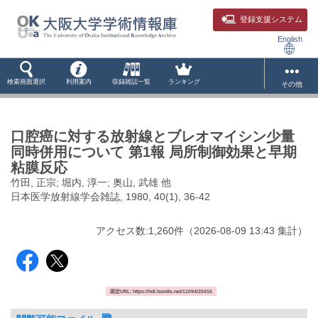
登録支援システム
English
検索画面選択
利用案内
収録雑誌一覧
ランキング
その他
口腔癌に対する放射線とブレオマイシン少量
同時併用について 第1報 局所制御効果と早期
粘膜反応
竹田, 正宗; 堀内, 淳一; 奥山, 武雄 他
日本医学放射線学会雑誌, 1980, 40(1), 36-42
アクセス数:
1,260
件
（
2026-08-09
13:43 集計
）
固定URL: https://hdl.handle.net/11094/20416