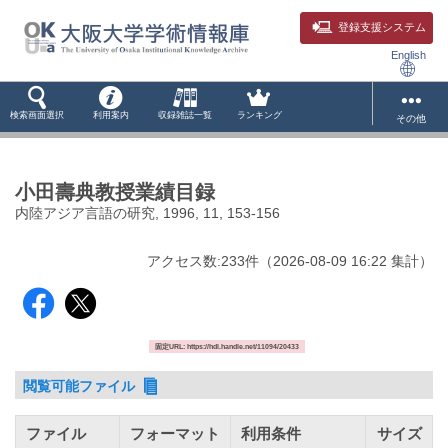
登録支援システム
English
検索画面選択
利用案内
収録雑誌一覧
ランキング
その他
小田壽典教授業績目録
内陸アジア言語の研究, 1996, 11, 153-156
アクセス数:
233
件
（
2026-08-09
16:22 集計
）
固定URL: https://hdl.handle.net/11094/20433
閲覧可能ファイル
ファイル
フォーマット
利用条件
サイズ