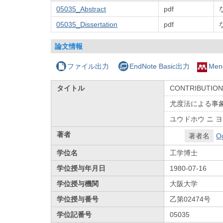
05035_Abstract
pdf
05035_Dissertation
pdf
論文情報
ファイル出力
EndNote Basic出力
Men
タイトル
CONTRIBUTIONS
尤度法による事
ユウドホウ ニ ヨ
著者
著者名
Og
学位名
工学博士
学位授与年月日
1980-07-16
学位授与機関
大阪大学
学位授与番号
乙第02474号
学位記番号
05035