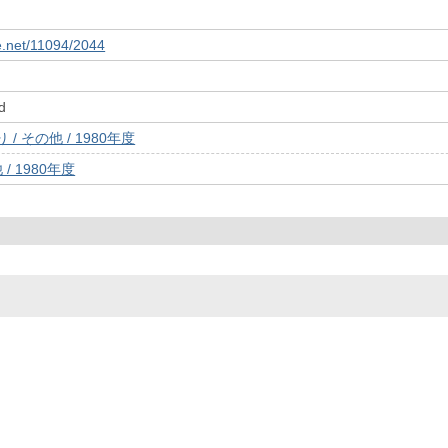
le.net/11094/2044
d
/ その他 / 1980年度
/ 1980年度
© 2022- The University of Osaka Libraries