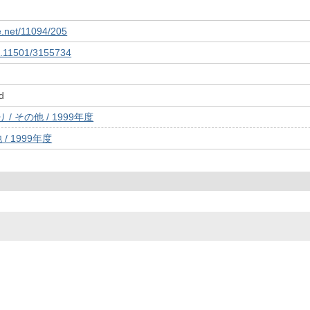
le.net/11094/205
10.11501/3155734
d
/ その他 / 1999年度
/ 1999年度
© 2022- The University of Osaka Libraries