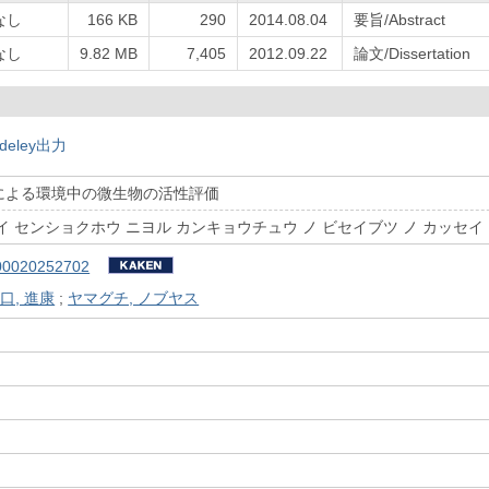
なし
166 KB
290
2014.08.04
要旨/Abstract
なし
9.82 MB
7,405
2012.09.22
論文/Dissertation
deley出力
による環境中の微生物の活性評価
イ センショクホウ ニヨル カンキョウチュウ ノ ビセイブツ ノ カッセイ
00020252702
口, 進康
;
ヤマグチ, ノブヤス