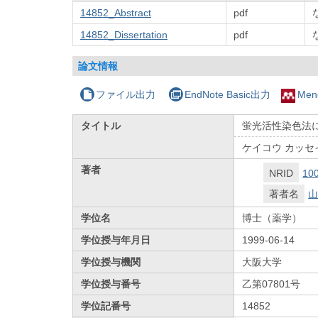
14852_Abstract
pdf
14852_Dissertation
pdf
論文情報
ファイル出力
EndNote Basic出力
Men
タイトル
蛍光活性染色法
ケイコウ カッセ
著者
NRID
10
著者名
山
学位名
博士（薬学）
学位授与年月日
1999-06-14
学位授与機関
大阪大学
学位授与番号
乙第07801号
学位記番号
14852