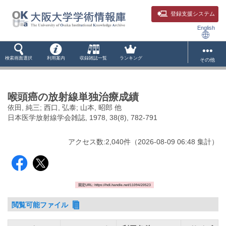
登録支援システム
English
検索画面選択
利用案内
収録雑誌一覧
ランキング
その他
喉頭癌の放射線単独治療成績
依田, 純三; 西口, 弘泰; 山本, 昭郎 他
日本医学放射線学会雑誌, 1978, 38(8), 782-791
アクセス数:
2,040
件
（
2026-08-09
06:48 集計
）
固定URL: https://hdl.handle.net/11094/20523
閲覧可能ファイル