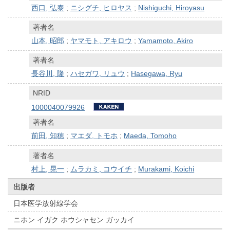
西口, 弘泰
;
ニシグチ, ヒロヤス
;
Nishiguchi, Hiroyasu
著者名
山本, 昭郎
;
ヤマモト, アキロウ
;
Yamamoto, Akiro
著者名
長谷川, 隆
;
ハセガワ, リュウ
;
Hasegawa, Ryu
NRID
1000040079926
著者名
前田, 知穂
;
マエダ, トモホ
;
Maeda, Tomoho
著者名
村上, 晃一
;
ムラカミ, コウイチ
;
Murakami, Koichi
出版者
日本医学放射線学会
ニホン イガク ホウシャセン ガッカイ