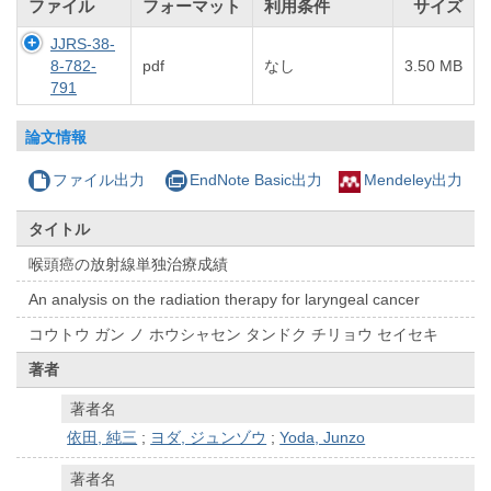
ファイル
フォーマット
利用条件
サイズ
JJRS-38-
8-782-
pdf
なし
3.50 MB
791
論文情報
ファイル出力
EndNote Basic出力
Mendeley出力
タイトル
喉頭癌の放射線単独治療成績
An analysis on the radiation therapy for laryngeal cancer
コウトウ ガン ノ ホウシャセン タンドク チリョウ セイセキ
著者
著者名
依田, 純三
;
ヨダ, ジュンゾウ
;
Yoda, Junzo
著者名