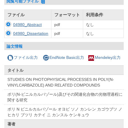
閲覧可能ファイル
ファイル
フォーマット
利用条件
04980_Abstract
pdf
なし
04980_Dissertation
pdf
なし
論文情報
ファイル出力
EndNote Basic出力
Mendeley出力
タイトル
STUDIES ON PHOTOPHYSICAL PROCESSES IN POLY(N-
VINYLCARBAZOLE) AND RELATED COMPOUNDS
ポリ(N-ビニルカルバゾール)及びその関連化合物の光物理過程に
関する研究
ポリ N ビニルカルバゾール オヨビ ソノ カンレン カゴウブツ ノ
ヒカリ ブツリ カテイ ニ カンスル ケンキュウ
著者