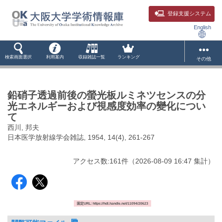
登録支援システム
English
検索画面選択
利用案内
収録雑誌一覧
ランキング
その他
鉛硝子透過前後の螢光板ルミネツセンスの分
光エネルギーおよび視感度効率の變化につい
て
西川, 邦夫
日本医学放射線学会雑誌, 1954, 14(4), 261-267
アクセス数:
161
件
（
2026-08-09
16:47 集計
）
固定URL: https://hdl.handle.net/11094/20623