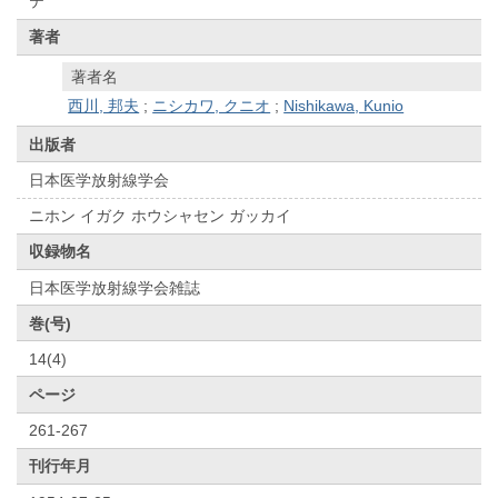
テ
著者
著者名
西川, 邦夫
;
ニシカワ, クニオ
;
Nishikawa, Kunio
出版者
日本医学放射線学会
ニホン イガク ホウシャセン ガッカイ
収録物名
日本医学放射線学会雑誌
巻(号)
14(4)
ページ
261-267
刊行年月