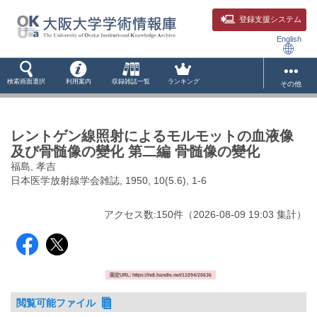
登録支援システム
English
検索画面選択
利用案内
収録雑誌一覧
ランキング
その他
レントゲン線照射によるモルモットの血液像
及び骨髄像の變化 第二編 骨髄像の變化
福島, 孝吉
日本医学放射線学会雑誌, 1950, 10(5.6), 1-6
アクセス数:
150
件
（
2026-08-09
19:03 集計
）
固定URL: https://hdl.handle.net/11094/20636
閲覧可能ファイル