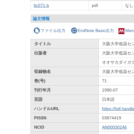
ltc071-b
pdf
なし
論文情報
ファイル出力
EndNote Basic出力
Men
タイトル
大阪大学低温センタ
出版者
大阪大学低温セ
オオサカダイガ
収録物名
大阪大学低温セ
巻(号)
71
刊行年月
1990-07
言語
日本語
ハンドルURL
https://hdl.hand
PISSN
03874419
NCID
AN00030246