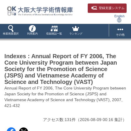
登録支援システム
English
検索画面選択
利用案内
収録雑誌一覧
ランキング
その他
Indexes : Annual Report of FY 2006, The
Core University Program between Japan
Society for the Promotion of Science
(JSPS) and Vietnamese Academy of
Science and Technology (VAST)
Annual Report of FY 2006, The Core University Program between
Japan Society for the Promotion of Science (JSPS) and
Vietnamese Academy of Science and Technology (VAST), 2007,
421-432
アクセス数:
131
件
（
2026-08-09
00:16 集計
）