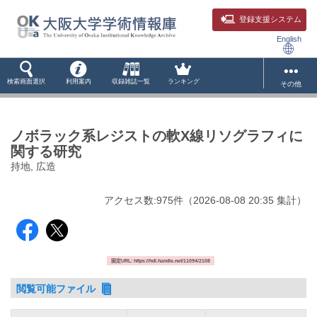
登録支援システム
English
検索画面選択
利用案内
収録雑誌一覧
ランキング
その他
ノボラック系レジストの軟X線リソグラフィに
関する研究
持地, 広造
アクセス数:
975
件
（
2026-08-08
20:35 集計
）
固定URL: https://hdl.handle.net/11094/2108
閲覧可能ファイル