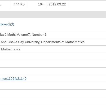
し
444 KB
104
2012.09.22
deley出力
ka J Math, Volume7, Number 1
 and Osaka City University, Departments of Mathematics
f Mathematics
le.net/11094/21140