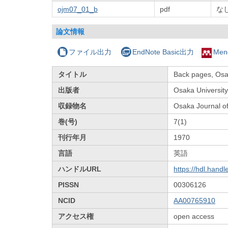
ojm07_01_b
pdf
な
論文情報
ファイル出力
EndNote Basic出力
Men
タイトル
Back pages, Osa
出版者
Osaka University
収録物名
Osaka Journal o
巻(号)
7(1)
刊行年月
1970
言語
英語
ハンドルURL
https://hdl.hand
PISSN
00306126
NCID
AA00765910
アクセス権
open access