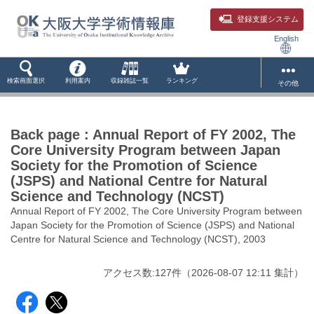
登録支援システム
English
検索画面選択
利用案内
収録雑誌一覧
ランキング
その他
Back page : Annual Report of FY 2002, The
Core University Program between Japan
Society for the Promotion of Science
(JSPS) and National Centre for Natural
Science and Technology (NCST)
Annual Report of FY 2002, The Core University Program between
Japan Society for the Promotion of Science (JSPS) and National
Centre for Natural Science and Technology (NCST), 2003
アクセス数:
127
件
（
2026-08-07
12:11 集計
）