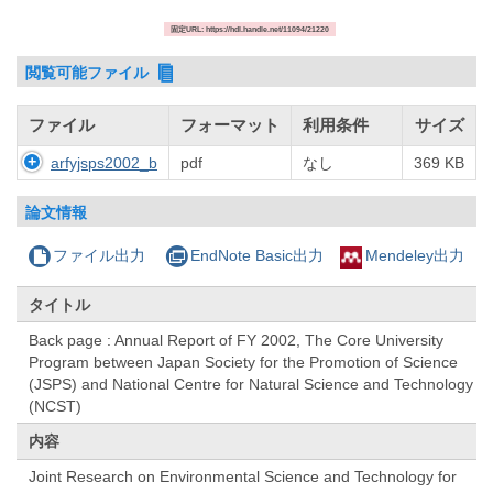
固定URL: https://hdl.handle.net/11094/21220
閲覧可能ファイル
ファイル
フォーマット
利用条件
サイズ
arfyjsps2002_b
pdf
なし
369 KB
論文情報
ファイル出力
EndNote Basic出力
Mendeley出力
タイトル
Back page : Annual Report of FY 2002, The Core University
Program between Japan Society for the Promotion of Science
(JSPS) and National Centre for Natural Science and Technology
(NCST)
内容
Joint Research on Environmental Science and Technology for