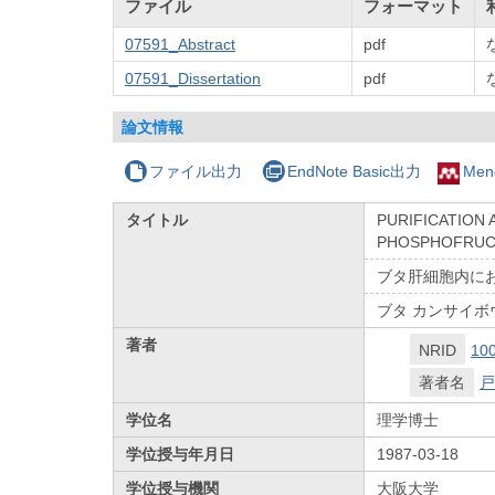
ファイル
フォーマット
07591_Abstract
pdf
07591_Dissertation
pdf
論文情報
ファイル出力
EndNote Basic出力
Men
タイトル
PURIFICATION 
PHOSPHOFRUC
ブタ肝細胞内に
ブタ カンサイボ
著者
NRID
10
著者名
戸
学位名
理学博士
学位授与年月日
1987-03-18
学位授与機関
大阪大学