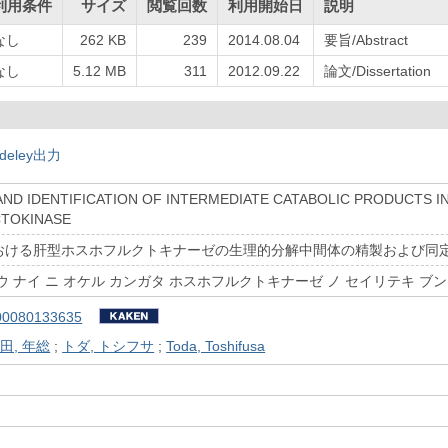
利用条件
サイズ
閲覧回数
利用開始日
説明
なし
262 KB
239
2014.08.04
要旨/Abstract
なし
5.12 MB
311
2012.09.22
論文/Dissertation
deley出力
AND IDENTIFICATION OF INTERMEDIATE CATABOLIC PRODUCTS IN
TOKINASE
おける肝型ホスホフルクトキナーゼの生理的分解中間体の精製および同
ウ ナイ ニ オケル カンガタ ホスホフルクトキナーゼ ノ セイリテキ ブン
00080133635
田, 年総
;
トダ, トシフサ
;
Toda, Toshifusa