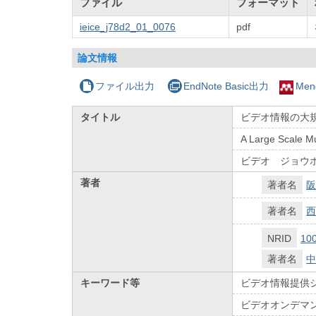
ファイル
フォーマット
ieice_j78d2_01_0076
pdf
論文情報
ファイル出力
EndNote Basic出力
Men
タイトル
ビデオ情報の大
A Large Scale M
ビデオ ジョウ
著者
著者名
阪
著者名
西
NRID
10
著者名
中
キーワード等
ビデオ情報提供
ビデオオンデマ