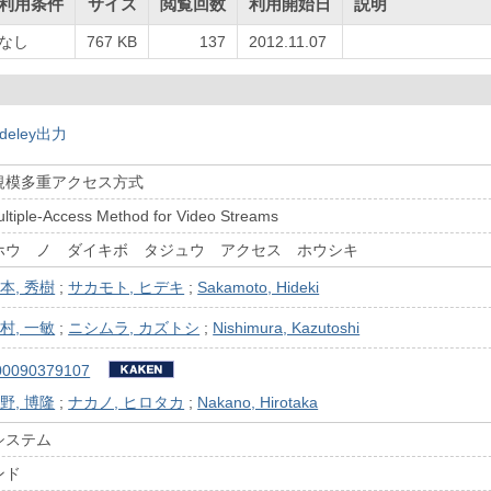
利用条件
サイズ
閲覧回数
利用開始日
説明
なし
767 KB
137
2012.11.07
deley出力
規模多重アクセス方式
ultiple-Access Method for Video Streams
ホウ ノ ダイキボ タジュウ アクセス ホウシキ
本, 秀樹
;
サカモト, ヒデキ
;
Sakamoto, Hideki
村, 一敏
;
ニシムラ, カズトシ
;
Nishimura, Kazutoshi
00090379107
野, 博隆
;
ナカノ, ヒロタカ
;
Nakano, Hirotaka
システム
ンド