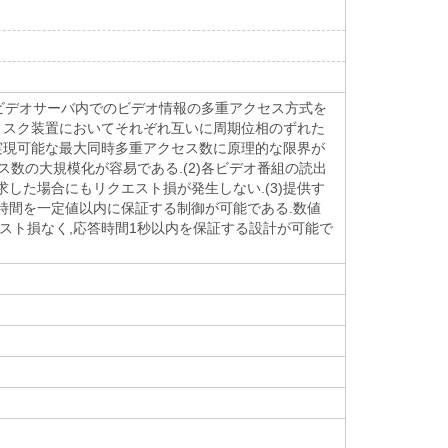
,ビデオサーバ内でのビデオ情報の多重アクセス方式を
ディスク装置においてそれぞれ互いに周期位相のずれた
)実現可能な最大同時多重アクセス数に原理的な限界が
ス数の大規模化が容易である.(2)各ビデオ番組の読出
した場合にもリクエスト損が発生しない.(3)提供す
時間を一定値以内に保証する制御が可能である.数値
エスト損なく,応答時間1秒以内を保証する設計が可能で