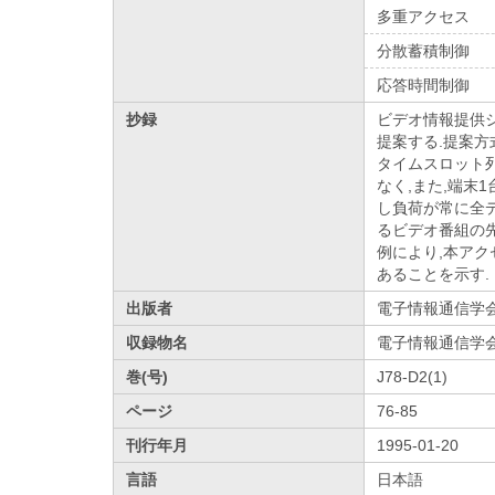
多重アクセス
分散蓄積制御
応答時間制御
抄録
ビデオ情報提供
提案する.提案
タイムスロット列
なく,また,端末
し負荷が常に全デ
るビデオ番組の
例により,本アク
あることを示す.
出版者
電子情報通信学
収録物名
電子情報通信学会論
巻(号)
J78-D2(1)
ページ
76-85
刊行年月
1995-01-20
言語
日本語