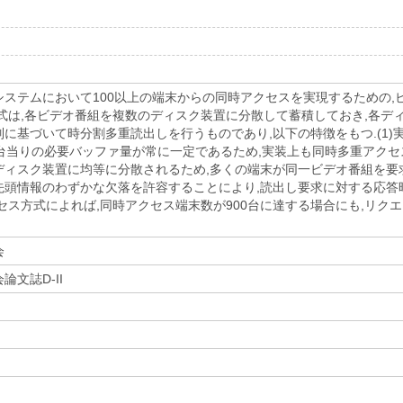
システムにおいて100以上の端末からの同時アクセスを実現するための
方式は,各ビデオ番組を複数のディスク装置に分散して蓄積しておき,各
に基づいて時分割多重読出しを行うものであり,以下の特徴をもつ.(1
1台当りの必要バッファ量が常に一定であるため,実装上も同時多重アクセ
ィスク装置に均等に分散されるため,多くの端末が同一ビデオ番組を要求
先頭情報のわずかな欠落を許容することにより,読出し要求に対する応答
セス方式によれば,同時アクセス端末数が900台に達する場合にも,リク
会
文誌D-II