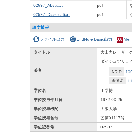
02597_Abstract
pdf
02597_Dissertation
pdf
論文情報
ファイル出力
EndNote Basic出力
Men
タイトル
大出力レーザー
ダイシュツリョク
著者
NRID
10
著者名
山
学位名
工学博士
学位授与年月日
1972-03-25
学位授与機関
大阪大学
学位授与番号
乙第01117号
学位記番号
02597