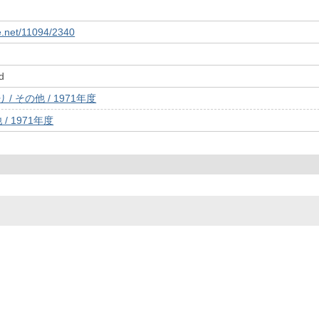
le.net/11094/2340
d
/ その他 / 1971年度
/ 1971年度
© 2022- The University of Osaka Libraries