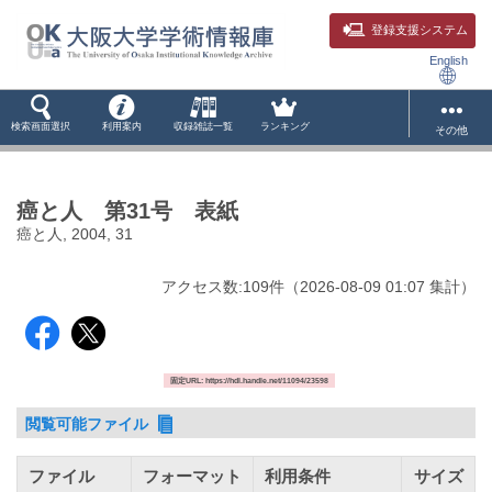
登録支援システム
English
検索画面選択
利用案内
収録雑誌一覧
ランキング
その他
癌と人 第31号 表紙
癌と人, 2004, 31
アクセス数:
109
件
（
2026-08-09
01:07 集計
）
固定URL: https://hdl.handle.net/11094/23598
閲覧可能ファイル
ファイル
フォーマット
利用条件
サイズ