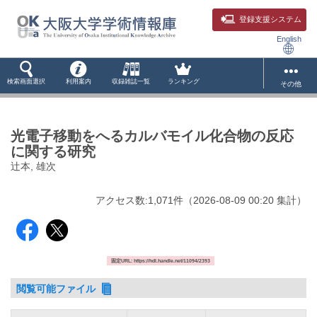
登録支援システム
English
検索画面選択
利用案内
収録雑誌一覧
ランキング
その他
光電子移動をへるカルバモイル化合物の反応
に関する研究
辻本, 雄次
アクセス数:
1,071
件
（
2026-08-09
00:20 集計
）
固定URL: https://hdl.handle.net/11094/2393
閲覧可能ファイル