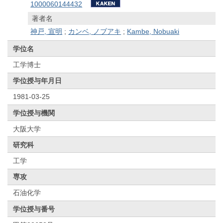
1000060144432
著者名
神戸, 宣明
;
カンベ, ノブアキ
;
Kambe, Nobuaki
学位名
工学博士
学位授与年月日
1981-03-25
学位授与機関
大阪大学
研究科
工学
専攻
石油化学
学位授与番号