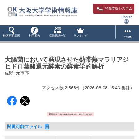
登録支援システム
English
検索画面選択
利用案内
収録雑誌一覧
ランキング
その他
大腸菌において発現させた熱帯熱マラリアジ
ヒドロ葉酸還元酵素の酵素学的解析
佐野, 元市郎
アクセス数:
2,566
件
（
2026-08-08
15:43 集計
）
固定URL: https://doi.org/10.11501/3109907
閲覧可能ファイル