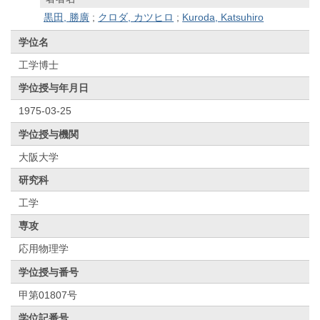
黒田, 勝廣
;
クロダ, カツヒロ
;
Kuroda, Katsuhiro
学位名
工学博士
学位授与年月日
1975-03-25
学位授与機関
大阪大学
研究科
工学
専攻
応用物理学
学位授与番号
甲第01807号
学位記番号