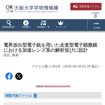
登録支援システム
English
検索画面選択
利用案内
収録雑誌一覧
ランキング
その他
電界放出型電子銃を用いた走査型電子顕微鏡
における加速レンズ系の解析並びに設計
黒田, 勝廣
アクセス数:
1,081
件
（
2026-08-08
02:29 集計
）
固定URL: https://hdl.handle.net/11094/2489
閲覧可能ファイル