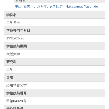
中山, 泰秀
;
ナカヤマ, ヤスヒデ
;
Nakayama, Yasuhide
学位名
工学博士
学位授与年月日
1991-03-26
学位授与機関
大阪大学
研究科
工学
専攻
応用精密化学
学位授与番号
甲第04328号
学位記番号