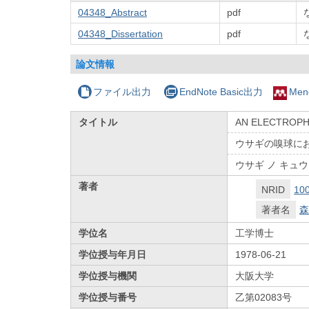
04348_Abstract
pdf
04348_Dissertation
pdf
論文情報
ファイル出力
EndNote Basic出力
Men
タイトル
AN ELECTROPH
ウサギの嗅球に
ウサギ ノ キュ
著者
NRID
10
著者名
森
学位名
工学博士
学位授与年月日
1978-06-21
学位授与機関
大阪大学
学位授与番号
乙第02083号