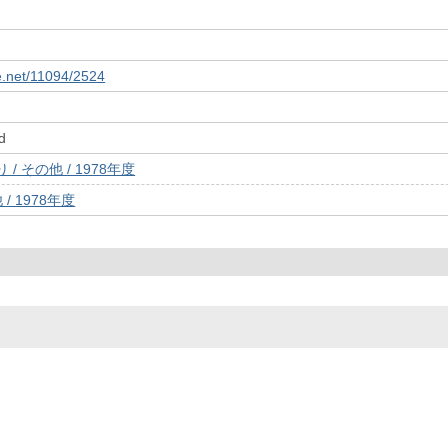
le.net/11094/2524
d
/ その他 / 1978年度
/ 1978年度
© 2022- The University of Osaka Libraries