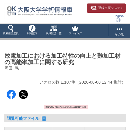
登録支援システム
English
検索画面選択
利用案内
収録雑誌一覧
ランキング
その他
放電加工における加工特性の向上と難加工材
の高能率加工に関する研究
岡田, 晃
アクセス数:
1,107
件
（
2026-08-08
12:44 集計
）
固定URL: https://doi.org/10.11501/3144189
閲覧可能ファイル