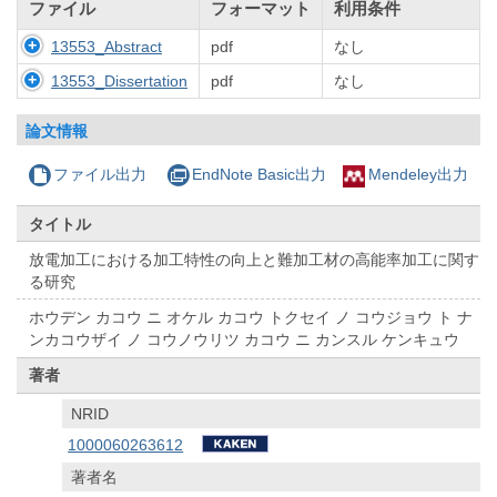
ファイル
フォーマット
利用条件
13553_Abstract
pdf
なし
13553_Dissertation
pdf
なし
論文情報
ファイル出力
EndNote Basic出力
Mendeley出力
タイトル
放電加工における加工特性の向上と難加工材の高能率加工に関す
る研究
ホウデン カコウ ニ オケル カコウ トクセイ ノ コウジョウ ト ナ
ンカコウザイ ノ コウノウリツ カコウ ニ カンスル ケンキュウ
著者
NRID
1000060263612
著者名