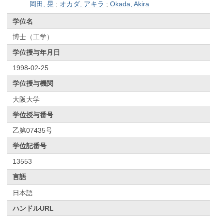
岡田, 晃
;
オカダ, アキラ
;
Okada, Akira
学位名
博士（工学）
学位授与年月日
1998-02-25
学位授与機関
大阪大学
学位授与番号
乙第07435号
学位記番号
13553
言語
日本語
ハンドルURL