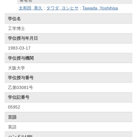
太和田, 善久
;
タワダ, ヨシヒサ
;
Tawada, Yoshihisa
学位名
工学博士
学位授与年月日
1983-03-17
学位授与機関
大阪大学
学位授与番号
乙第03081号
学位記番号
05952
言語
英語
ハンドルURL