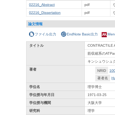
02216_Abstract
pdf
02216_Dissertation
pdf
論文情報
ファイル出力
EndNote Basic出力
Men
タイトル
CONTRACTILE 
筋収縮系のATP
キンシュウシュクケ
著者
NRID
10
著者名
Ha
学位名
理学博士
学位授与年月日
1971-03-25
学位授与機関
大阪大学
研究科
理学