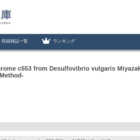
収録雑誌一覧
ランキング
hrome c553 from Desulfovibrio vulgaris Miyazaki
 Method-