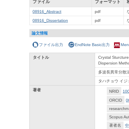
ファイル
フォーマット
08916_Abstract
pdf
08916_Dissertation
pdf
論文情報
ファイル出力
EndNote Basic出力
Men
タイトル
Crystal Sturctur
Dispersion Meth
多波長異常分散法
タハチョウ イジョ
著者
NRID
10
ORCID
0
researchm
Scopus Aut
著者名
中