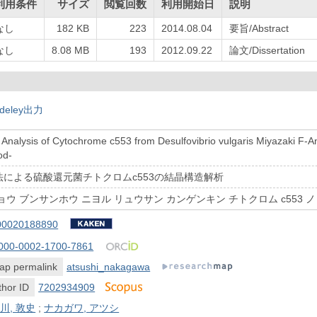
利用条件
サイズ
閲覧回数
利用開始日
説明
なし
182 KB
223
2014.08.04
要旨/Abstract
なし
8.08 MB
193
2012.09.22
論文/Dissertation
deley出力
e Analysis of Cytochrome c553 from Desulfovibrio vulgaris Miyazaki F-A
od-
による硫酸還元菌チトクロムc553の結晶構造解析
ウ ブンサンホウ ニヨル リュウサン カンゲンキン チトクロム c553 
00020188890
000-0002-1700-7861
ap permalink
atsushi_nakagawa
hor ID
7202934909
川, 敦史
;
ナカガワ, アツシ