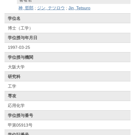
神, 哲郎
;
ジン, テツロウ
;
Jin, Tetsuro
学位名
博士（工学）
学位授与年月日
1997-03-25
学位授与機関
大阪大学
研究科
工学
専攻
応用化学
学位授与番号
甲第05913号
学位記番号