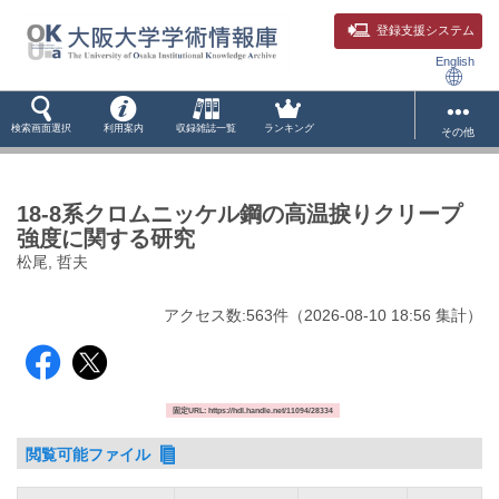
登録支援システム
English
検索画面選択
利用案内
収録雑誌一覧
ランキング
その他
18-8系クロムニッケル鋼の高温捩りクリープ
強度に関する研究
松尾, 哲夫
アクセス数:
563
件
（
2026-08-10
18:56 集計
）
固定URL: https://hdl.handle.net/11094/28334
閲覧可能ファイル