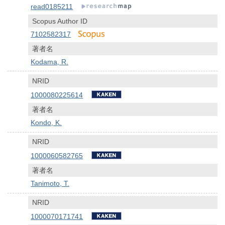
read0185211
Scopus Author ID
7102582317
著者名
Kodama, R.
NRID
1000080225614
著者名
Kondo, K.
NRID
1000060582765
著者名
Tanimoto, T.
NRID
1000070171741