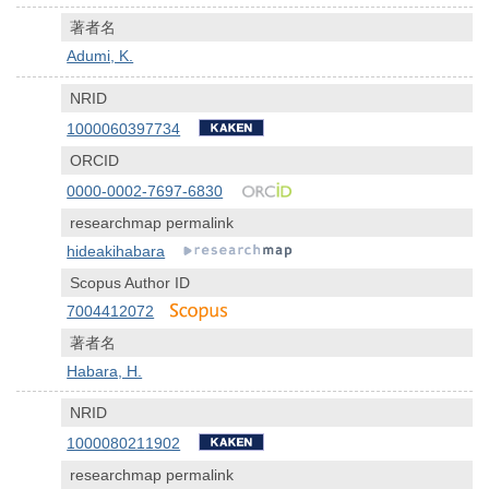
著者名
Adumi, K.
NRID
1000060397734
ORCID
0000-0002-7697-6830
researchmap permalink
hideakihabara
Scopus Author ID
7004412072
著者名
Habara, H.
NRID
1000080211902
researchmap permalink