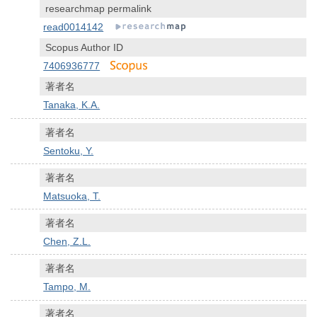
researchmap permalink
read0014142
Scopus Author ID
7406936777
著者名
Tanaka, K.A.
著者名
Sentoku, Y.
著者名
Matsuoka, T.
著者名
Chen, Z.L.
著者名
Tampo, M.
著者名