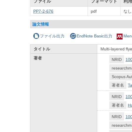
ファイル
フォーマット
利
PP7-2-676
pdf
なし
論文情報
ファイル出力
EndNote Basic出力
Men
タイトル
Multi-layered fl
著者
NRID
10
researchm
Scopus Aut
著者名
Ta
NRID
10
著者名
H
NRID
10
researchm