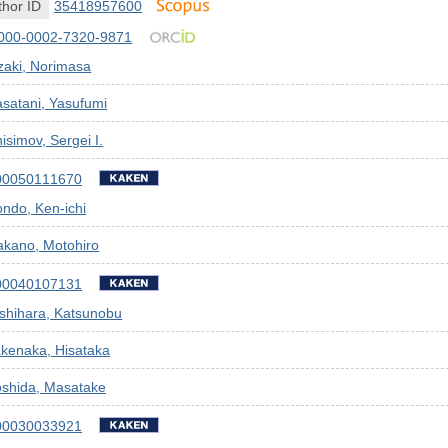
hor ID
35418957600
000-0002-7320-9871
zaki, Norimasa
satani, Yasufumi
isimov, Sergei I.
00050111670
ndo, Ken-ichi
akano, Motohiro
00040107131
shihara, Katsunobu
kenaka, Hisataka
oshida, Masatake
00030033921