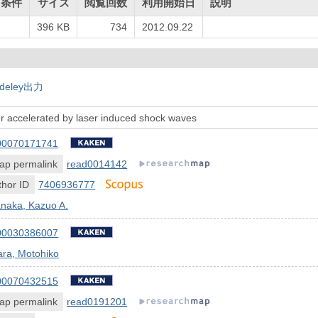
用条件
サイズ
閲覧回数
利用開始日
説明
396 KB
734
2012.09.22
deley出力
yer accelerated by laser induced shock waves
00070171741
ap permalink
read0014142
hor ID
7406936777
naka, Kazuo A.
00030386007
ara, Motohiko
00070432515
ap permalink
read0191201