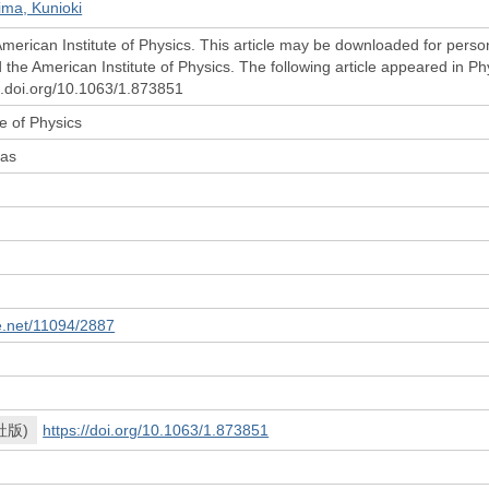
ma, Kunioki
merican Institute of Physics. This article may be downloaded for person
d the American Institute of Physics. The following article appeared in 
dx.doi.org/10.1063/1.873851
e of Physics
mas
le.net/11094/2887
社版)
https://doi.org/10.1063/1.873851