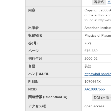
著者名
Mi
内容
Copyright 2000 A
of the author an
found at http://
出版者
American Institut
収録物名
Physics of Plas
巻(号)
7(2)
ページ
676-680
刊行年月
2000-02
言語
英語
ハンドルURL
https://hdl.hand
PISSN
1070664X
NCID
AA10987555
関連情報 (isIdenticalTo)
DOI (出版
アクセス権
open access