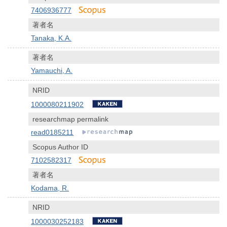
7406936777
著者名
Tanaka, K.A.
著者名
Yamauchi, A.
NRID
1000080211902
researchmap permalink
read0185211
Scopus Author ID
7102582317
著者名
Kodama, R.
NRID
1000030252183