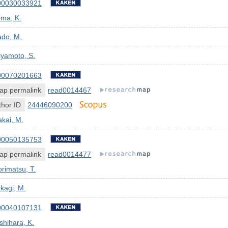
00030033921
ima, K.
ado, M.
iyamoto, S.
00070201663
ap permalink
read0014467
hor ID
24446090200
kai, M.
00050135753
ap permalink
read0014477
rimatsu, T.
kagi, M.
00040107131
shihara, K.