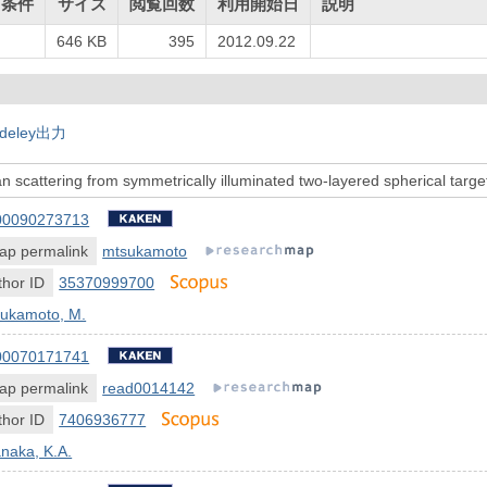
用条件
サイズ
閲覧回数
利用開始日
説明
646 KB
395
2012.09.22
deley出力
 scattering from symmetrically illuminated two-layered spherical target
00090273713
ap permalink
mtsukamoto
hor ID
35370999700
sukamoto, M.
00070171741
ap permalink
read0014142
hor ID
7406936777
naka, K.A.