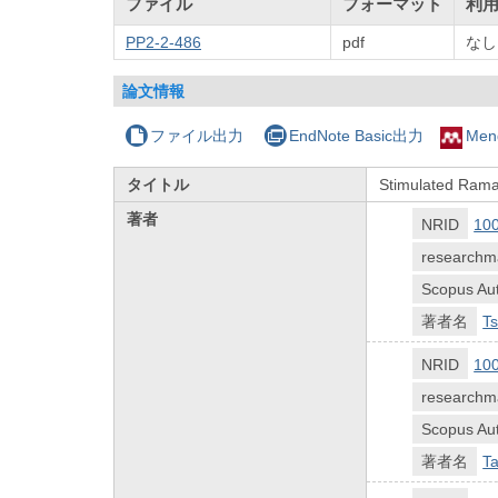
ファイル
フォーマット
利
PP2-2-486
pdf
なし
論文情報
ファイル出力
EndNote Basic出力
Men
タイトル
Stimulated Raman
著者
NRID
10
researchm
Scopus Aut
著者名
T
NRID
10
researchm
Scopus Aut
著者名
Ta