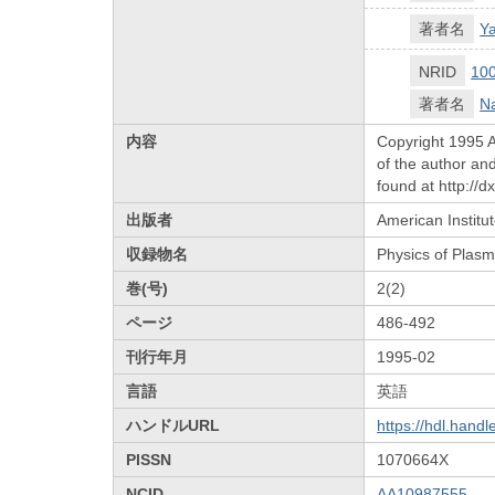
著者名
Y
NRID
10
著者名
Na
内容
Copyright 1995 A
of the author an
found at http://
出版者
American Institut
収録物名
Physics of Plas
巻(号)
2(2)
ページ
486-492
刊行年月
1995-02
言語
英語
ハンドルURL
https://hdl.hand
PISSN
1070664X
NCID
AA10987555