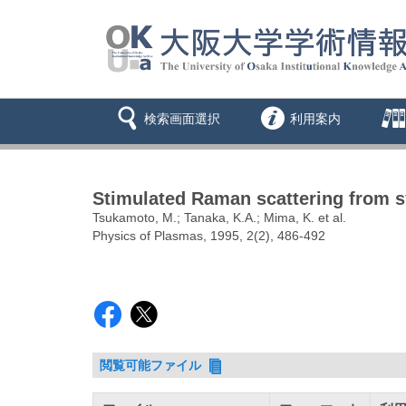
検索画面選択
利用案内
Stimulated Raman scattering from sy
Tsukamoto, M.; Tanaka, K.A.; Mima, K. et al.
Physics of Plasmas, 1995, 2(2), 486-492
閲覧可能ファイル