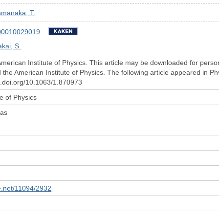
amanaka, T.
00010029019
kai, S.
merican Institute of Physics. This article may be downloaded for person
d the American Institute of Physics. The following article appeared in 
dx.doi.org/10.1063/1.870973
e of Physics
mas
le.net/11094/2932