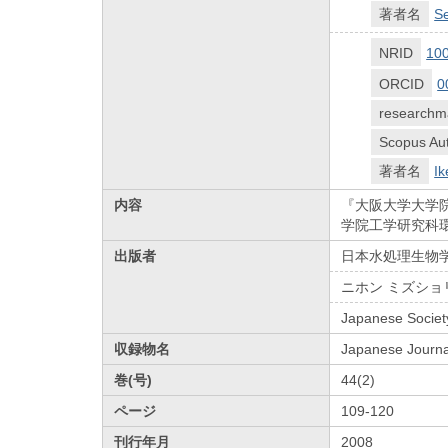
著者名
Se
NRID
10
ORCID
0
researchm
Scopus Aut
著者名
Ik
内容
『大阪大学大学院工
学院工学研究科環
出版者
日本水処理生物
ニホン ミズショ
Japanese Societ
収録物名
Japanese Journa
巻(号)
44(2)
ページ
109-120
刊行年月
2008