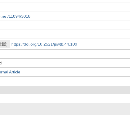
le.net/11094/3018
社版)
https://doi.org/10.2521/jswtb.44.109
d
l Article