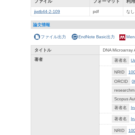
ファイル
フォーマット
利
jjwtb44-2-109
pdf
なし
論文情報
ファイル出力
EndNote Basic出力
Men
タイトル
DNA Microarray A
著者
著者名
U
NRID
10
ORCID
0
researchm
Scopus Aut
著者名
In
著者名
In
NRID
10